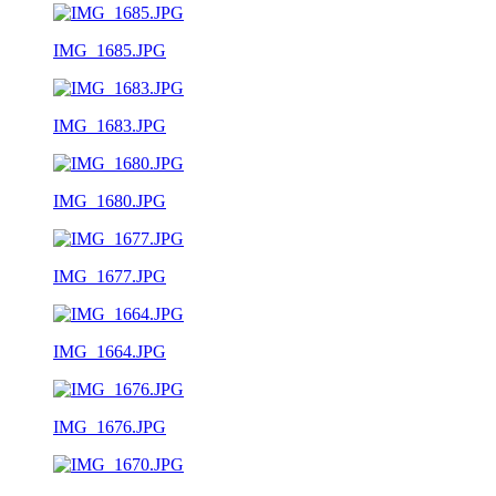
IMG_1685.JPG
IMG_1683.JPG
IMG_1680.JPG
IMG_1677.JPG
IMG_1664.JPG
IMG_1676.JPG