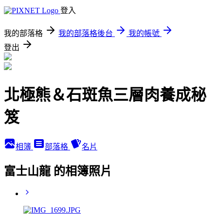
登入
我的部落格
我的部落格後台
我的帳號
登出
北極熊＆石斑魚三層肉養成秘
笈
相簿
部落格
名片
富士山龍 的相簿照片