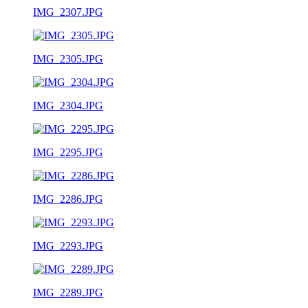
IMG_2307.JPG
IMG_2305.JPG
IMG_2304.JPG
IMG_2295.JPG
IMG_2286.JPG
IMG_2293.JPG
IMG_2289.JPG