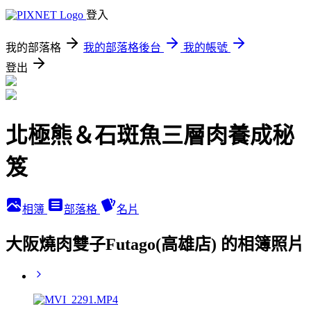
登入
我的部落格
我的部落格後台
我的帳號
登出
北極熊＆石斑魚三層肉養成秘
笈
相簿
部落格
名片
大阪燒肉雙子Futago(高雄店) 的相簿照片