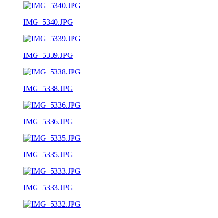
IMG_5340.JPG
IMG_5339.JPG
IMG_5338.JPG
IMG_5336.JPG
IMG_5335.JPG
IMG_5333.JPG