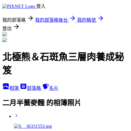
登入
我的部落格
我的部落格後台
我的帳號
登出
北極熊＆石斑魚三層肉養成秘
笈
相簿
部落格
名片
二月半蕎麥麵 的相簿照片