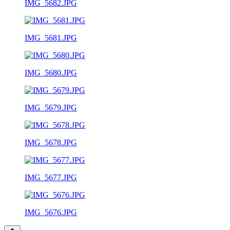
IMG_5682.JPG
IMG_5681.JPG
IMG_5680.JPG
IMG_5679.JPG
IMG_5678.JPG
IMG_5677.JPG
IMG_5676.JPG