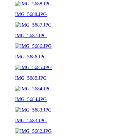
IMG_5688.JPG
IMG_5687.JPG
IMG_5686.JPG
IMG_5685.JPG
IMG_5684.JPG
IMG_5683.JPG