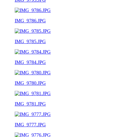
IMG_9786.JPG
IMG_9785.JPG
IMG_9784.JPG
IMG_9780.JPG
IMG_9781.JPG
IMG_9777.JPG