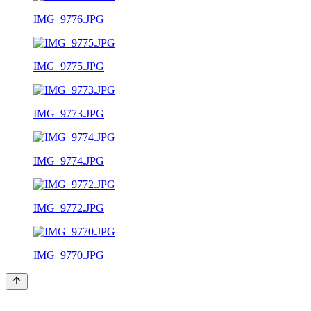
IMG_9776.JPG
IMG_9775.JPG
IMG_9773.JPG
IMG_9774.JPG
IMG_9772.JPG
IMG_9770.JPG