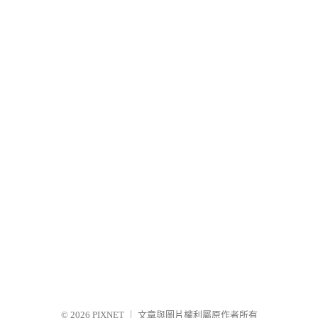
© 2026
PIXNET
｜
文章與圖片權利屬原作者所有