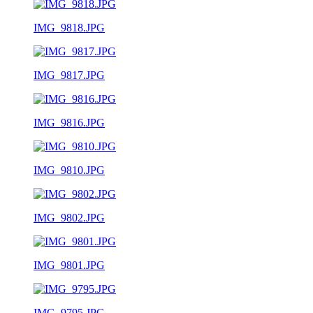
IMG_9818.JPG
IMG_9817.JPG
IMG_9816.JPG
IMG_9810.JPG
IMG_9802.JPG
IMG_9801.JPG
IMG_9795.JPG