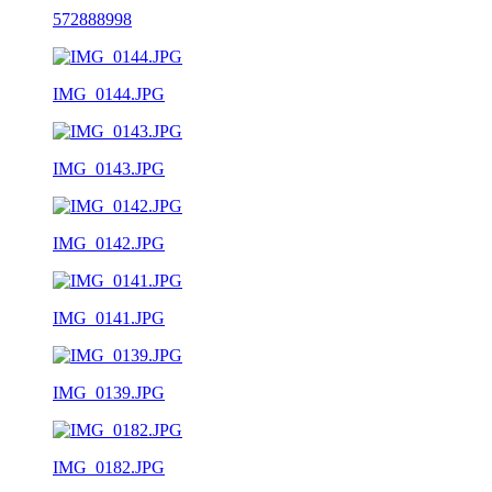
572888998
IMG_0144.JPG
IMG_0143.JPG
IMG_0142.JPG
IMG_0141.JPG
IMG_0139.JPG
IMG_0182.JPG