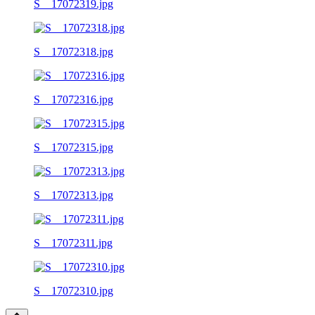
S__17072319.jpg
S__17072318.jpg
S__17072316.jpg
S__17072315.jpg
S__17072313.jpg
S__17072311.jpg
S__17072310.jpg