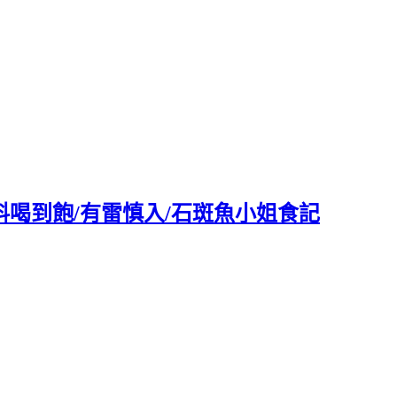
料喝到飽/有雷慎入/石斑魚小姐食記