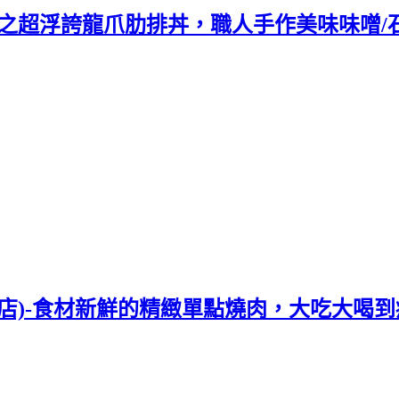
現之超浮誇龍爪肋排丼，職人手作美味味噌/
艦店)-食材新鮮的精緻單點燒肉，大吃大喝到