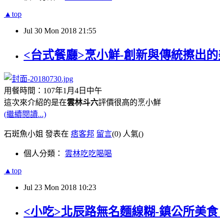
▲top
Jul
30
Mon
2018
21:55
<台式餐廳>烹小鮮-創新與傳統擦出
用餐時間：107年1月4日中午
這次來介紹的是在
雲林斗六
評價很高的烹小鮮
(繼續閱讀...)
石斑魚小姐 發表在
痞客邦
留言
(0)
人氣(
)
個人分類：
雲林吃吃喝喝
▲top
Jul
23
Mon
2018
10:23
<小吃>北辰路無名麵線糊-鎮公所美