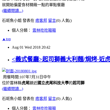
就開始偏愛食材精緻一點的單點餐廳
(繼續閱讀...)
石斑魚小姐 發表在
痞客邦
留言
(0)
人氣(
)
個人分類：
雲林吃吃喝喝
▲top
Aug
01
Wed
2018
20:42
<義式餐廳>起司獅義大利麵/焗烤-
用餐時間:107年7月31日中午
位於雲林縣
虎尾
鎮近
國立虎尾科技大學
的
起司獅
(繼續閱讀...)
石斑魚小姐 發表在
痞客邦
留言
(0)
人氣(
)
個人分類：
雲林吃吃喝喝