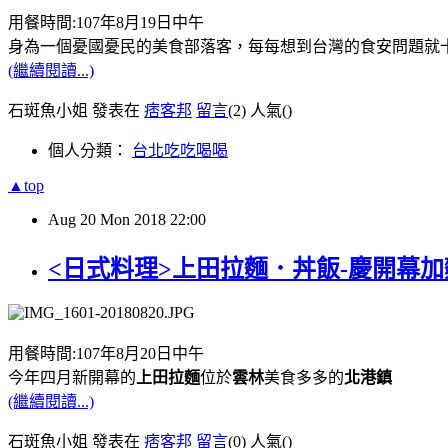
用餐時間:107年8月19日中午
身為一個憂國憂民的美食部落客，每每想到台灣的食安問題就
(繼續閱讀...)
石斑魚小姐 發表在
痞客邦
留言
(2)
人氣(
)
個人分類：
台北吃吃喝喝
▲top
Aug
20
Mon
2018
22:00
<日式料理>上田拉麵．丼飯-慶開幕
用餐時間:107年8月20日中午
今年四月新開幕的
上田拉麵
位於
雲林
美食多多的
北港鎮
(繼續閱讀...)
石斑魚小姐 發表在
痞客邦
留言
(0)
人氣(
)