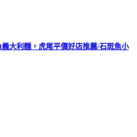
值的整尾墨魚義大利麵，虎尾平價好店推薦/石斑魚小