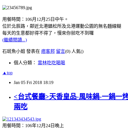
用餐時間：106月12月25日中午。
位於北辰路，鄰近北港鎮松所及北港運動公園的無名麵線糊
每天的生意都好得不得了，慢來你就吃不到囉
(繼續閱讀...)
石斑魚小姐 發表在
痞客邦
留言
(0)
人氣(
)
個人分類：
雲林吃吃喝喝
▲top
Jan
05
Fri
2018
18:19
<台式餐廳>天香皇品-風味鍋-一鍋一
兩吃
用餐時間：106年12月24日晚上