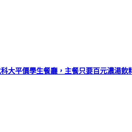
近虎科大平價學生餐廳，主餐只要百元濃湯飲