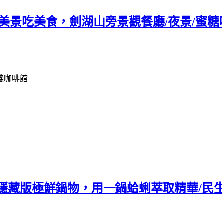
美景吃美食，劍湖山旁景觀餐廳/夜景/蜜糖
棧咖啡館
值隱藏版極鮮鍋物，用一鍋蛤蜊萃取精華/民