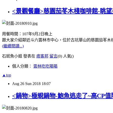
<景觀餐廳>慈園茄苳木棧咖啡館-眺望
用餐時間：107年9月2日晚上
跟大家介紹鄰近斗六雲林市中心，位於古坑華山的慈園茄苳木
(繼續閱讀...)
石斑魚小姐 發表在
痞客邦
留言
(0)
人氣(
)
個人分類：
雲林吃吃喝喝
▲top
Aug
26
Sun
2018
18:07
<鍋物>極蜆鍋物-鮑魚逃走了~高CP