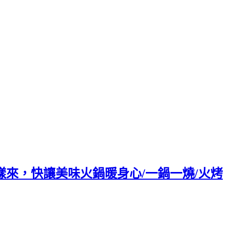
樣來，快讓美味火鍋暖身心/一鍋一燒/火烤