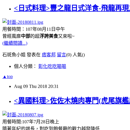
<日式料理>豐之龍日式洋食-飛龍再
用餐時間：107年08月11日中午
曾經風靡
中部
的超
浮誇美食
又來啦~
(繼續閱讀...)
石斑魚小姐 發表在
痞客邦
留言
(0)
人氣(
)
個人分類：
彰化吃吃喝喝
▲top
Aug
09
Thu
2018
20:31
<異國料理>佐佐木燒肉專門(虎尾旗
用餐時間:107年7月28日晚上
隨著年紀的增長，對吃到飽餐廳的戰力越發降低