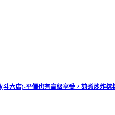
烤(斗六店)-平價也有高級享受，煎煮炒炸樣