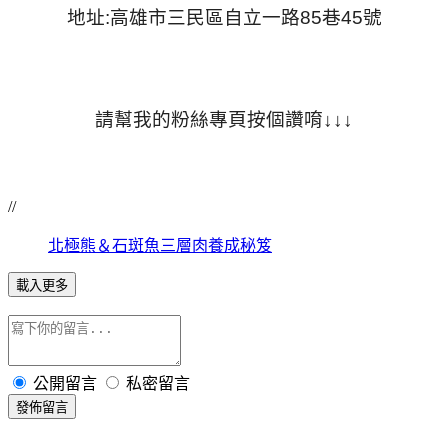
地址:高雄市三民區自立一路85巷45號
請幫我的粉絲專頁按個讚唷↓↓↓
//
北極熊＆石斑魚三層肉養成秘笈
載入更多
公開留言
私密留言
發佈留言